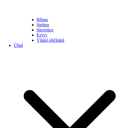
Běsno
Stebno
Strojetice
Kryry
Vítání občánků
Úřad