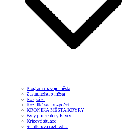
Program rozvoje města
Zastupitelstvo města
Rozpočet
Rozklikávací rozpočet
KRONIKA MĚSTA KRYRY
Byty pro seniory Kryry
Krizové situace
Schillerova rozhledna