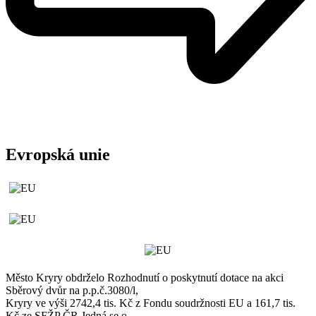
Evropská unie
Město Kryry obdrželo Rozhodnutí o poskytnutí dotace na akci
Sběrový dvůr na p.p.č.3080/l,
Kryry ve výši 2742,4 tis. Kč z Fondu soudržnosti EU a 161,7 tis.
Kč ze SFŽP ČR.Jedná se o