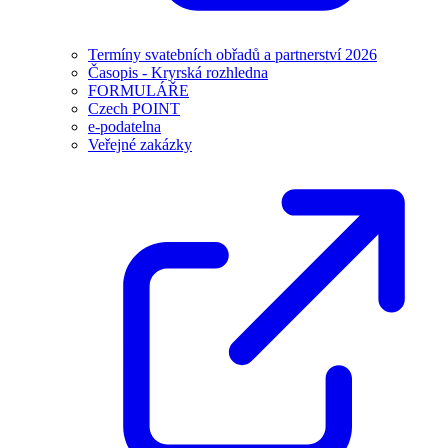
Termíny svatebních obřadů a partnerství 2026
Časopis - Kryrská rozhledna
FORMULÁŘE
Czech POINT
e-podatelna
Veřejné zakázky