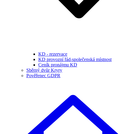
KD - rezervace
KD provozní řád-společenská místnost
Ceník pronájmu KD
Sběrný dvůr Kryry
Pověřenec GDPR