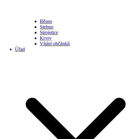
Běsno
Stebno
Strojetice
Kryry
Vítání občánků
Úřad