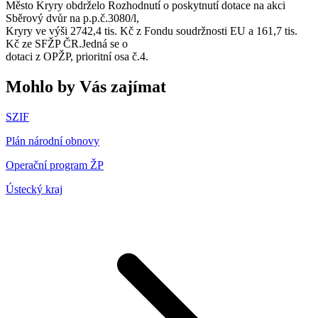
Město Kryry obdrželo Rozhodnutí o poskytnutí dotace na akci
Sběrový dvůr na p.p.č.3080/l,
Kryry ve výši 2742,4 tis. Kč z Fondu soudržnosti EU a 161,7 tis.
Kč ze SFŽP ČR.Jedná se o
dotaci z OPŽP, prioritní osa č.4.
Mohlo by Vás zajímat
SZIF
Plán národní obnovy
Operační program ŽP
Ústecký kraj