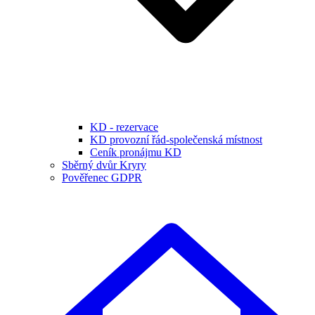
KD - rezervace
KD provozní řád-společenská místnost
Ceník pronájmu KD
Sběrný dvůr Kryry
Pověřenec GDPR