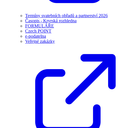
Termíny svatebních obřadů a partnerství 2026
Časopis - Kryrská rozhledna
FORMULÁŘE
Czech POINT
e-podatelna
Veřejné zakázky