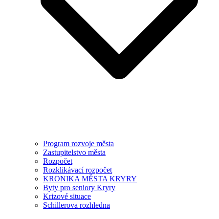
Program rozvoje města
Zastupitelstvo města
Rozpočet
Rozklikávací rozpočet
KRONIKA MĚSTA KRYRY
Byty pro seniory Kryry
Krizové situace
Schillerova rozhledna