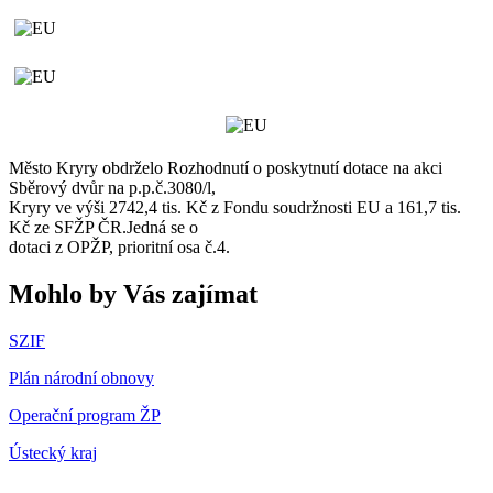
Město Kryry obdrželo Rozhodnutí o poskytnutí dotace na akci
Sběrový dvůr na p.p.č.3080/l,
Kryry ve výši 2742,4 tis. Kč z Fondu soudržnosti EU a 161,7 tis.
Kč ze SFŽP ČR.Jedná se o
dotaci z OPŽP, prioritní osa č.4.
Mohlo by Vás zajímat
SZIF
Plán národní obnovy
Operační program ŽP
Ústecký kraj