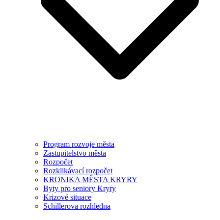
Program rozvoje města
Zastupitelstvo města
Rozpočet
Rozklikávací rozpočet
KRONIKA MĚSTA KRYRY
Byty pro seniory Kryry
Krizové situace
Schillerova rozhledna