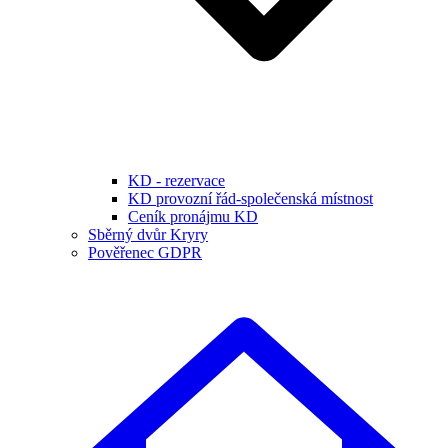
KD - rezervace
KD provozní řád-společenská místnost
Ceník pronájmu KD
Sběrný dvůr Kryry
Pověřenec GDPR