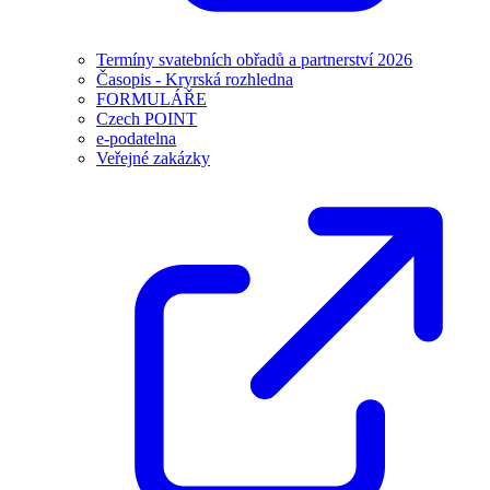
Termíny svatebních obřadů a partnerství 2026
Časopis - Kryrská rozhledna
FORMULÁŘE
Czech POINT
e-podatelna
Veřejné zakázky