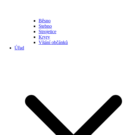
Běsno
Stebno
Strojetice
Kryry
Vítání občánků
Úřad