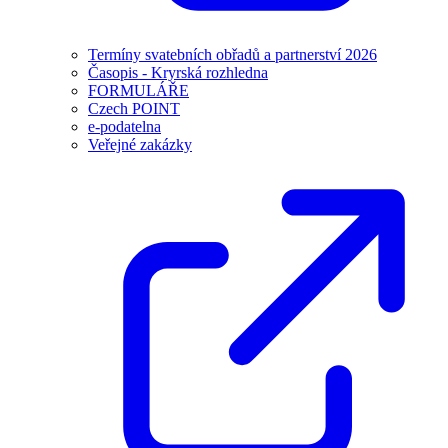
Termíny svatebních obřadů a partnerství 2026
Časopis - Kryrská rozhledna
FORMULÁŘE
Czech POINT
e-podatelna
Veřejné zakázky