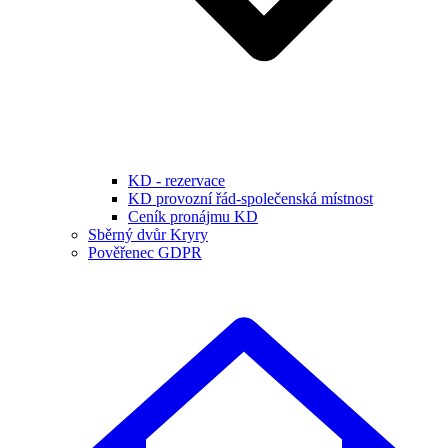
KD - rezervace
KD provozní řád-společenská místnost
Ceník pronájmu KD
Sběrný dvůr Kryry
Pověřenec GDPR