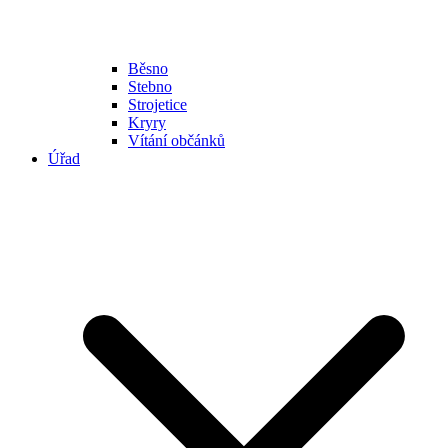
Běsno
Stebno
Strojetice
Kryry
Vítání občánků
Úřad