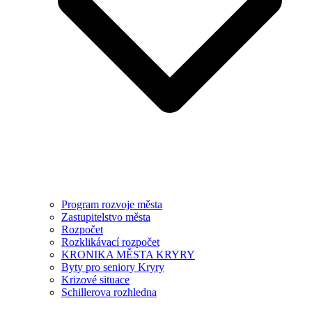
Program rozvoje města
Zastupitelstvo města
Rozpočet
Rozklikávací rozpočet
KRONIKA MĚSTA KRYRY
Byty pro seniory Kryry
Krizové situace
Schillerova rozhledna